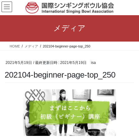
コ
ナ
ン
ビ
テ
ゲ
ン
ー
メディア
ツ
シ
へ
ョ
ス
ン
HOME
メディア
202104-beginner-page-top_250
キ
に
ッ
移
プ
動
2021年5月19日
/ 最終更新日時 :
2021年5月19日
isa
202104-beginner-page-top_250