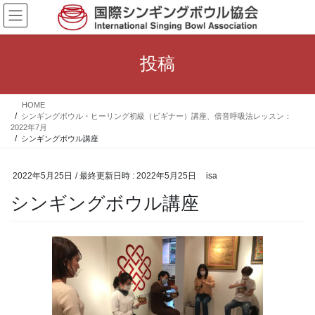
コ
ナ
ン
ビ
テ
ゲ
ン
ー
投稿
ツ
シ
へ
ョ
ス
ン
HOME
キ
に
シンギングボウル・ヒーリング初級（ビギナー）講座、倍音呼吸法レッスン：
ッ
移
2022年7月
プ
動
シンギングボウル講座
2022年5月25日
/ 最終更新日時 :
2022年5月25日
isa
シンギングボウル講座