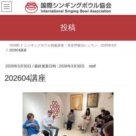
コ
ナ
ン
ビ
テ
ゲ
ン
ー
投稿
ツ
シ
へ
ョ
ス
ン
HOME
シンギングボウル初級講座・倍音呼吸法レッスン：2026年4月
キ
に
202604講座
ッ
移
プ
動
2026年3月30日
/ 最終更新日時 :
2026年3月30日
staff
202604講座