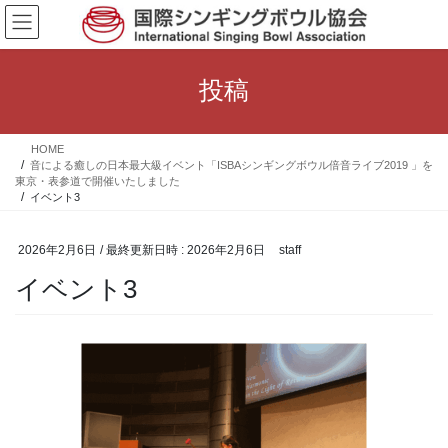
コ
ナ
ン
ビ
テ
ゲ
ン
ー
投稿
ツ
シ
へ
ョ
ス
ン
HOME
キ
に
音による癒しの日本最大級イベント「ISBAシンギングボウル倍音ライブ2019 」を
ッ
移
東京・表参道で開催いたしました
プ
動
イベント3
2026年2月6日
/ 最終更新日時 :
2026年2月6日
staff
イベント3