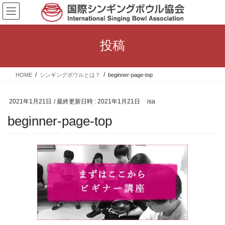
コ
ナ
ン
ビ
テ
ゲ
ン
ー
投稿
ツ
シ
へ
ョ
ス
ン
HOME
シンギングボウルとは？
beginner-page-top
キ
に
ッ
移
プ
動
2021年1月21日
/ 最終更新日時 :
2021年1月21日
isa
beginner-page-top