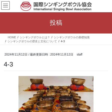
コ
ナ
ン
ビ
テ
ゲ
ン
ー
投稿
ツ
シ
へ
ョ
ス
ン
HOME
シンギングボウルとは？
シンギングボウルの基礎知識
キ
に
シンギングボウルの歴史と文化について
4-3
ッ
移
プ
動
2024年11月12日
/ 最終更新日時 :
2024年11月12日
staff
4-3