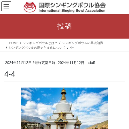
コ
ナ
ン
ビ
テ
ゲ
ン
ー
投稿
ツ
シ
へ
ョ
ス
ン
HOME
シンギングボウルとは？
シンギングボウルの基礎知識
キ
に
シンギングボウルの歴史と文化について
4-4
ッ
移
プ
動
2024年11月12日
/ 最終更新日時 :
2024年11月12日
staff
4-4