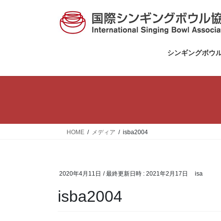
コ
ナ
ン
ビ
テ
ゲ
ン
ー
ツ
シ
シンギングボウ
へ
ョ
ス
ン
キ
に
ッ
移
プ
動
HOME
メディア
isba2004
2020年4月11日
/ 最終更新日時 :
2021年2月17日
isa
isba2004