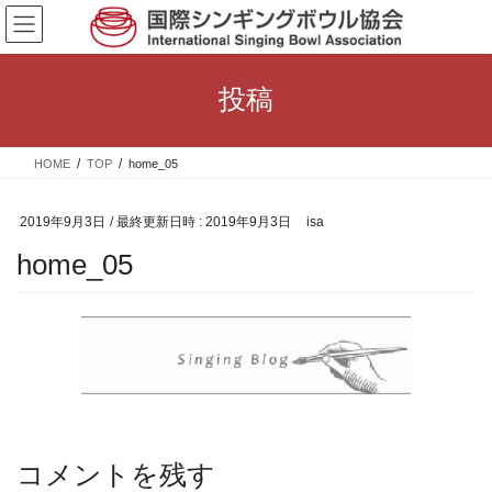
コ
ナ
ン
ビ
テ
ゲ
ン
ー
投稿
ツ
シ
へ
ョ
ス
ン
HOME
TOP
home_05
キ
に
ッ
移
プ
動
2019年9月3日
/ 最終更新日時 :
2019年9月3日
isa
home_05
コメントを残す